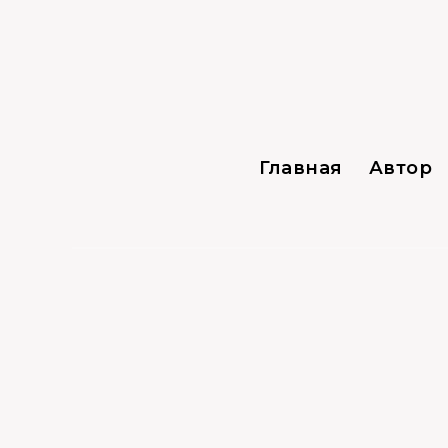
Главная
Автор
16.09.2021
0
Домофоны
Как сменить код