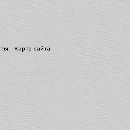
кты
Карта сайта