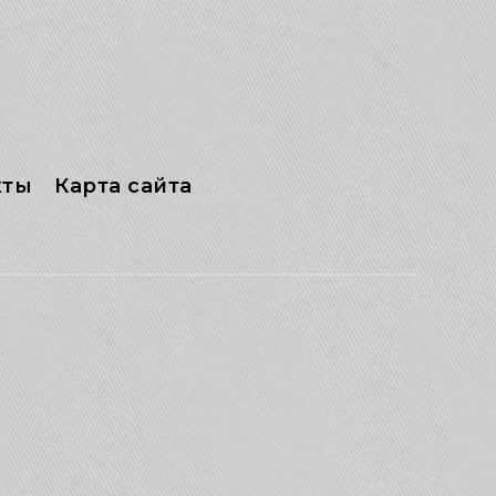
кты
Карта сайта