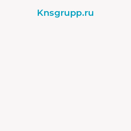
Knsgrupp.ru
Прочее
22.07.2021
0
Nfc в телефоне что это?
Что такое NFC в смартфоне?
Беспроводные технологии постепенно
завоевывают мир, обеспечивая перспективу
того, что в скором времени пользователям
вообще не понадобятся провода для